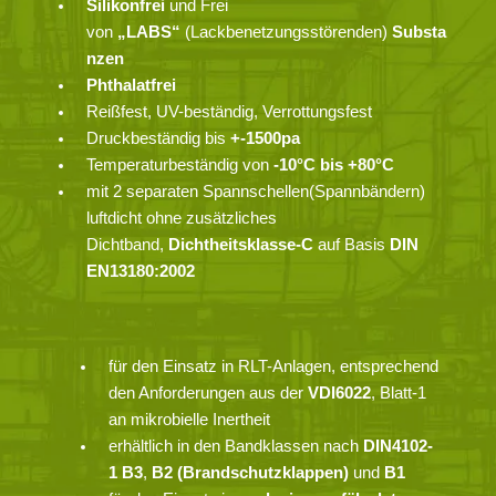
Silikonfrei
und Frei
von
„LABS“
(Lackbenetzungsstörenden)
Substa
nzen
Phthalatfrei
Reißfest, UV-beständig, Verrottungsfest
Druckbeständig bis
+-1500pa
Temperaturbeständig von
-10°C bis +80°C
mit 2 separaten Spannschellen(Spannbändern)
luftdicht ohne zusätzliches
Dichtband,
Dichtheitsklasse-C
auf Basis
DIN
EN13180:2002
für den Einsatz in RLT-Anlagen, entsprechend
den Anforderungen aus der
VDI6022
, Blatt-1
an mikrobielle Inertheit
erhältlich in den Bandklassen nach
DIN4102-
1
B3
,
B2
(Brandschutzklappen)
und
B1