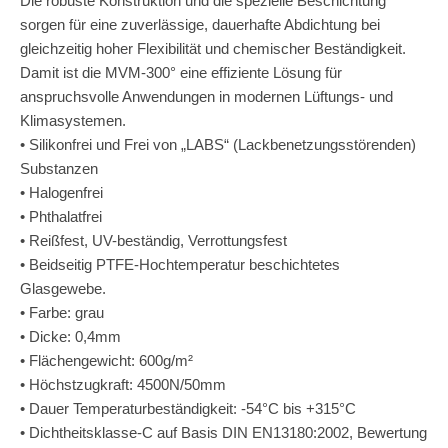
Die robuste Konstruktion und die spezielle Beschichtung
sorgen für eine zuverlässige, dauerhafte Abdichtung bei
gleichzeitig hoher Flexibilität und chemischer Beständigkeit.
Damit ist die MVM-300° eine effiziente Lösung für
anspruchsvolle Anwendungen in modernen Lüftungs- und
Klimasystemen.
• Silikonfrei und Frei von „LABS“ (Lackbenetzungsstörenden)
Substanzen
• Halogenfrei
• Phthalatfrei
• Reißfest, UV-beständig, Verrottungsfest
• Beidseitig PTFE-Hochtemperatur beschichtetes
Glasgewebe.
• Farbe: grau
• Dicke: 0,4mm
• Flächengewicht: 600g/m²
• Höchstzugkraft: 4500N/50mm
• Dauer Temperaturbeständigkeit: -54°C bis +315°C
• Dichtheitsklasse-C auf Basis DIN EN13180:2002, Bewertung