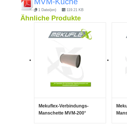
MVM-Küche
1 Datei(en)
119.21 KB
Ähnliche Produkte
Mekuflex-Verbindungs-
Meku
Manschette MVM-200°
Mans